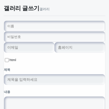
갤러리 글쓰기
갤러리
이름
비밀번호
이메일
홈페이지
필수
필수
옵션
html
제목
내용
웹에디터 시작
웹