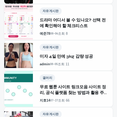
자유게시판
드라마 어디서 볼 수 있나요? 선택 전
에 확인해야 할 체크리스트
예준78
조회 8
08-06
자유게시판
미자 4일 만에 3kg 감량 성공
admin
조회 11
08-05
갤러리
무료 웹툰 사이트 링크모음 사이트 정
리, 공식 플랫폼 찾는 방법과 활용 주의
점 주소얌
지호14
조회 66
07-27
자유게시판