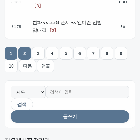
6181
830
[3]
한화 vs SSG 폰세 vs 앤더슨 선발
6178
86
맞대결
[2]
열린
페이지
1
2
3
4
5
6
7
8
9
페이지
페이지
페이지
페이지
페이지
페이지
페이지
페이지
10
다음
맨끝
페이지
검색
글쓰기