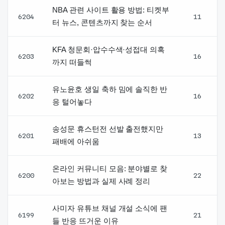
NBA 관련 사이트 활용 방법: 티켓부
6204
11
터 뉴스, 콘텐츠까지 찾는 순서
KFA 청문회·압수수색·성접대 의혹
6203
16
까지 떠들썩
유노윤호 생일 축하 밈에 솔직한 반
6202
16
응 털어놓다
송성문 휴스턴전 선발 출전했지만
6201
13
패배에 아쉬움
온라인 커뮤니티 모음: 분야별로 찾
6200
22
아보는 방법과 실제 사례 정리
사미자 유튜브 채널 개설 소식에 팬
6199
21
들 반응 뜨거운 이유