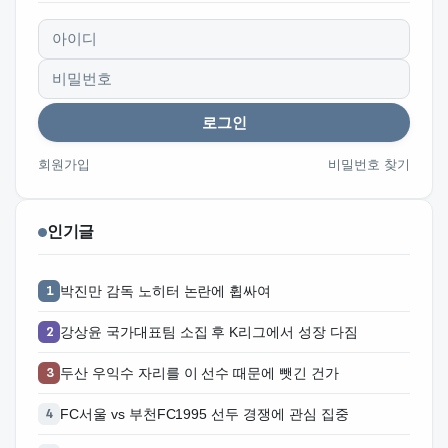
아이디
비밀번호
로그인
회원가입
비밀번호 찾기
인기글
박진만 감독 노히터 논란에 휩싸여
강상윤 국가대표팀 소집 후 K리그에서 성장 다짐
두산 우익수 자리를 이 선수 때문에 뺏긴 건가
FC서울 vs 부천FC1995 선두 경쟁에 관심 집중