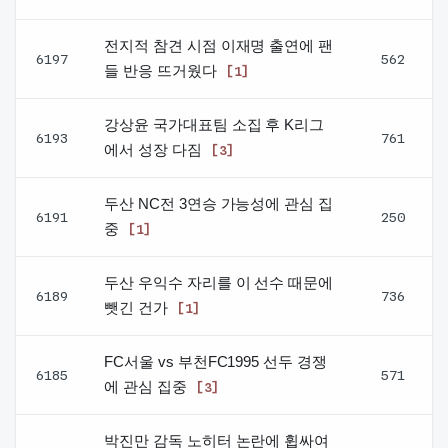
전지적 참견 시점 이재명 출연에 팬
6197
562
들 반응 뜨거웠다
[1]
강상윤 국가대표팀 소집 후 K리그
6193
761
에서 성장 다짐
[3]
두산 NC전 3연승 가능성에 관심 집
6191
250
중
[1]
두산 우익수 자리를 이 선수 때문에
6189
736
뺏긴 건가
[1]
FC서울 vs 부천FC1995 선두 경쟁
6185
571
에 관심 집중
[3]
박진만 감독 노히터 논란에 휩싸여