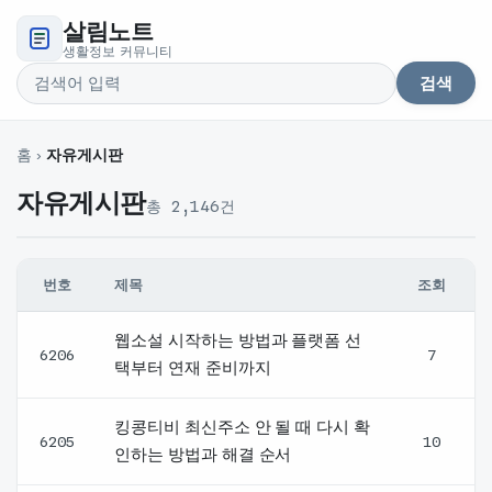
살림노트
생활정보 커뮤니티
검색
검색어
홈
›
자유게시판
자유게시판
총 2,146건
번호
제목
조회
자유게시판 글 목록 — 번호, 제목, 글쓴이, 날짜, 조회 순
웹소설 시작하는 방법과 플랫폼 선
6206
7
택부터 연재 준비까지
킹콩티비 최신주소 안 될 때 다시 확
6205
10
인하는 방법과 해결 순서