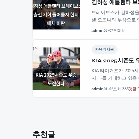
김하성 애틀랜타 브
브레이브스가 김하성을 
셀 오즈나의 부상으로 
admin
조회 9
08-07
자유게시판
KIA 2025시즌도
KIA 타이거즈가 20
지 다들 기대하고 있음
admin
조회 336
댓글 
01-02
추천글