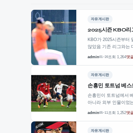
자유게시판
2025시즌 KBO리
KBO가 2025시즌부
않았음 기존 리그와는 
admin
조회 1,264
댓글
01-20
자유게시판
손흥민 토트넘 베스트
손흥민이 토트넘에서 베
아니라 외부 인물이었는
admin
조회 1,252
댓글
05-11
자유게시판