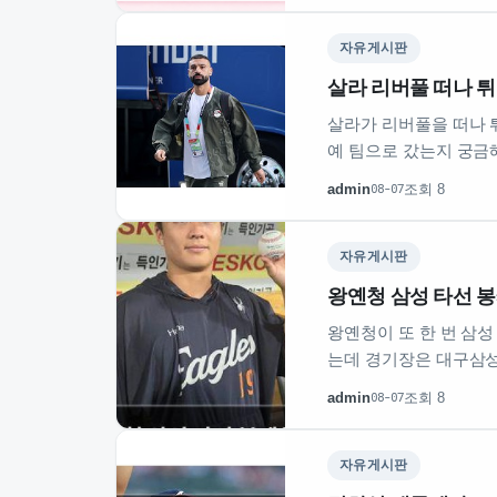
자유게시판
살라 리버풀 떠나 
살라가 리버풀을 떠나 
예 팀으로 갔는지 궁금
admin
조회 8
08-07
자유게시판
왕옌청 삼성 타선 봉
왕옌청이 또 한 번 삼
는데 경기장은 대구삼성
별…
admin
조회 8
08-07
자유게시판