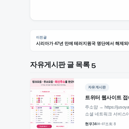
이전글
시리아가 47년 만에 테러지원국 명단에서 해제되
자유게시판 글 목록 5
자유게시판
트위터 웹사이트 접속
주소얌 → https://
소셜 네트워크 서비스이
현우34
조회 8
08-07