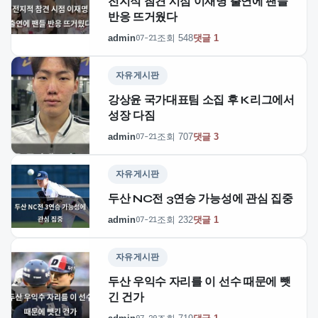
전지적 참견 시점 이재명 출연에 팬들
반응 뜨거웠다
admin
조회 548
댓글 1
07-21
자유게시판
강상윤 국가대표팀 소집 후 K리그에서
성장 다짐
admin
조회 707
댓글 3
07-21
자유게시판
두산 NC전 3연승 가능성에 관심 집중
admin
조회 232
댓글 1
07-21
자유게시판
두산 우익수 자리를 이 선수 때문에 뺏
긴 건가