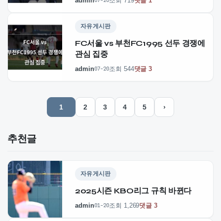
admin
조회 719
댓글 1
07-20
자유게시판
FC서울 vs 부천FC1995 선두 경쟁에
관심 집중
admin
조회 544
댓글 3
07-20
1
2
3
4
5
›
추천글
자유게시판
2025시즌 KBO리그 규칙 바뀐다
admin
조회 1,269
댓글 3
01-20