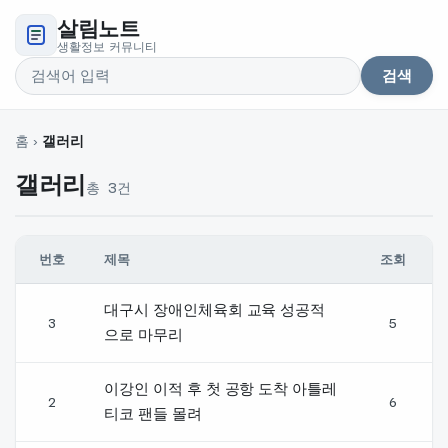
살림노트
생활정보 커뮤니티
검색
검색어
홈
›
갤러리
갤러리
총 3건
번호
제목
조회
갤러리 글 목록 — 번호, 제목, 글쓴이, 날짜, 조회 순
대구시 장애인체육회 교육 성공적
3
5
으로 마무리
이강인 이적 후 첫 공항 도착 아틀레
2
6
티코 팬들 몰려