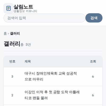
살림노트
생활정보 커뮤니티
검색
검색어
홈
›
갤러리
갤러리
총 3건
번호
제목
조회
갤러리 글 목록 — 번호, 제목, 글쓴이, 날짜, 조회 순
대구시 장애인체육회 교육 성공적
3
6
으로 마무리
이강인 이적 후 첫 공항 도착 아틀레
2
6
티코 팬들 몰려