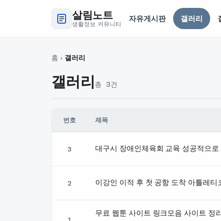
살림노트
자유게시판
갤러리
생활정보 커뮤니티
홈
›
갤러리
갤러리
총 3건
번호
제목
갤러리 글 목록 — 번호, 제목, 글쓴이, 날짜, 조회 순
대구시 장애인체육회 교육 성공적으로
3
이강인 이적 후 첫 공항 도착 아틀레티
2
무료 웹툰 사이트 링크모음 사이트 정리
1