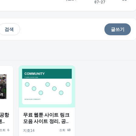
07-27
검색
글쓰기
 공항
무료 웹툰 사이트 링크
팬들
모음 사이트 정리, 공식
플랫폼 찾는 방법과 활
조회 6
조회 68
지호14
용 주의점 주소얌