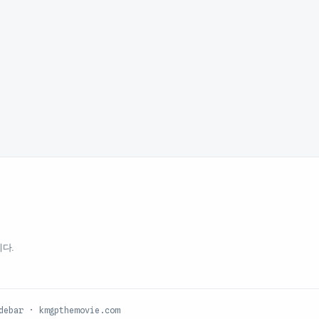
다.
debar · kmgpthemovie.com